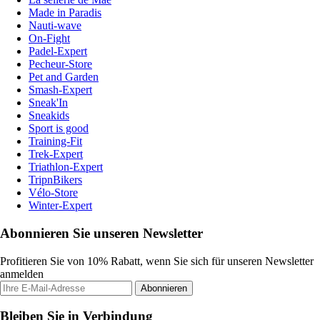
Made in Paradis
Nauti-wave
On-Fight
Padel-Expert
Pecheur-Store
Pet and Garden
Smash-Expert
Sneak'In
Sneakids
Sport is good
Training-Fit
Trek-Expert
Triathlon-Expert
TripnBikers
Vélo-Store
Winter-Expert
Abonnieren Sie unseren Newsletter
Profitieren Sie von 10% Rabatt, wenn Sie sich für unseren Newsletter
anmelden
Abonnieren
Bleiben Sie in Verbindung