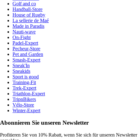
Golf and co
Handball-Store
House of Rugby
La sellerie de Maé
Made in Paradis
Nauti-wave
On-Fight
Padel-Expert
Pecheur-Store
Pet and Garden
Smash-Expert
Sneak'In
Sneakids
Sport is good
Training-Fit
Trek-Expert
Triathlon-Expert
TripnBikers
Vélo-Store
Winter-Expert
Abonnieren Sie unseren Newsletter
Profitieren Sie von 10% Rabatt, wenn Sie sich für unseren Newsletter