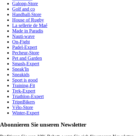
Galopp-Store
Golf and co
Handball-Store
House of Rugby
La sellerie de Maé
Made in Paradis
Nauti-wave
On-Fight
Padel-Expert
Pecheur-Store
Pet and Garden
Smash-Expert
Sneak'In
Sneakids
Sport is good
Training-Fit
Trek-Expert
Triathlon-Expert
TripnBikers
Vélo-Store
Winter-Expert
Abonnieren Sie unseren Newsletter