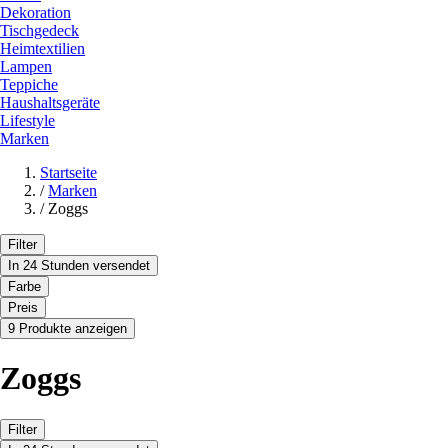
Dekoration
Tischgedeck
Heimtextilien
Lampen
Teppiche
Haushaltsgeräte
Lifestyle
Marken
Startseite
/
Marken
/
Zoggs
Filter
In 24 Stunden versendet
Farbe
Preis
9 Produkte anzeigen
Zoggs
Filter