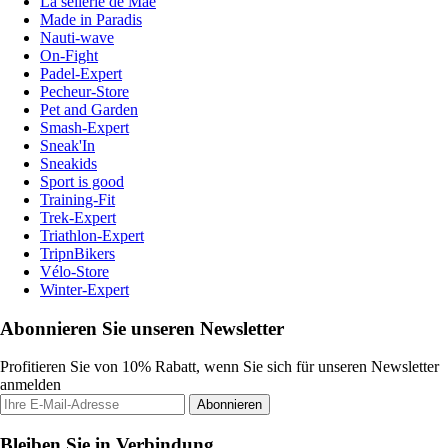
La sellerie de Maé
Made in Paradis
Nauti-wave
On-Fight
Padel-Expert
Pecheur-Store
Pet and Garden
Smash-Expert
Sneak'In
Sneakids
Sport is good
Training-Fit
Trek-Expert
Triathlon-Expert
TripnBikers
Vélo-Store
Winter-Expert
Abonnieren Sie unseren Newsletter
Profitieren Sie von 10% Rabatt, wenn Sie sich für unseren Newsletter
anmelden
Abonnieren
Bleiben Sie in Verbindung