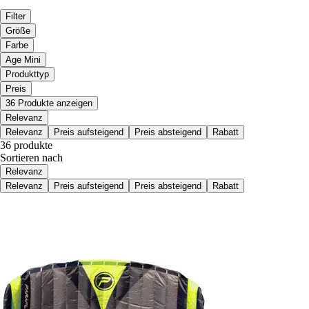
Filter
Größe
Farbe
Age Mini
Produkttyp
Preis
36 Produkte anzeigen
Relevanz
Relevanz
Preis aufsteigend
Preis absteigend
Rabatt
36 produkte
Sortieren nach
Relevanz
Relevanz
Preis aufsteigend
Preis absteigend
Rabatt