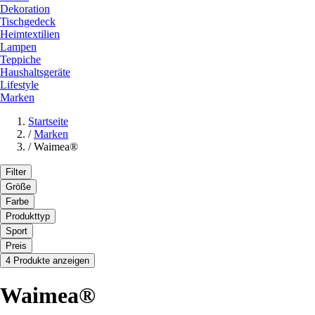
Dekoration
Tischgedeck
Heimtextilien
Lampen
Teppiche
Haushaltsgeräte
Lifestyle
Marken
Startseite
/
Marken
/
Waimea®
Filter
Größe
Farbe
Produkttyp
Sport
Preis
4 Produkte anzeigen
Waimea®