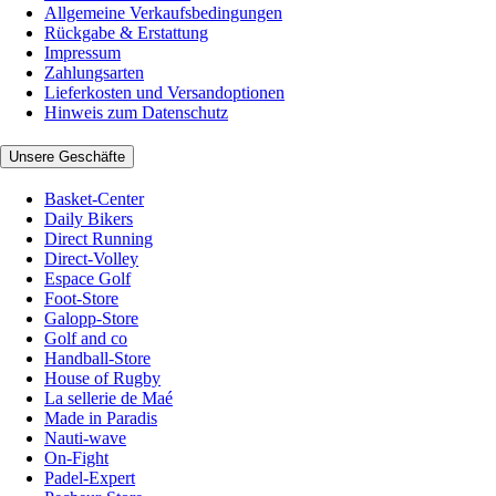
Allgemeine Verkaufsbedingungen
Rückgabe & Erstattung
Impressum
Zahlungsarten
Lieferkosten und Versandoptionen
Hinweis zum Datenschutz
Unsere Geschäfte
Basket-Center
Daily Bikers
Direct Running
Direct-Volley
Espace Golf
Foot-Store
Galopp-Store
Golf and co
Handball-Store
House of Rugby
La sellerie de Maé
Made in Paradis
Nauti-wave
On-Fight
Padel-Expert