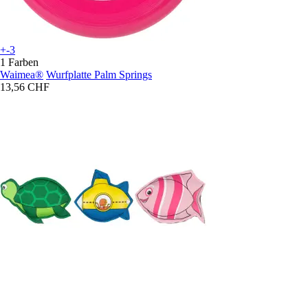
+-3
1 Farben
Waimea®
Wurfplatte Palm Springs
13,56 CHF