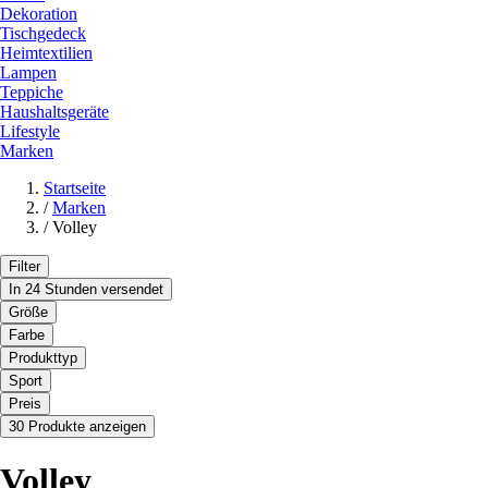
Dekoration
Tischgedeck
Heimtextilien
Lampen
Teppiche
Haushaltsgeräte
Lifestyle
Marken
Startseite
/
Marken
/
Volley
Filter
In 24 Stunden versendet
Größe
Farbe
Produkttyp
Sport
Preis
30 Produkte anzeigen
Volley