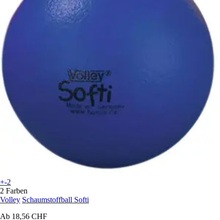
+-2
2 Farben
Volley
Schaumstoffball Softi
Ab
18,56 CHF