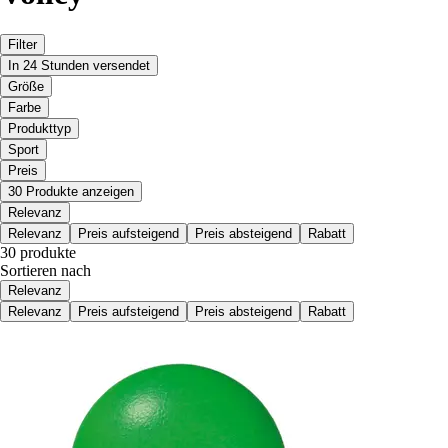
Filter
In 24 Stunden versendet
Größe
Farbe
Produkttyp
Sport
Preis
30 Produkte anzeigen
Relevanz
Relevanz
Preis aufsteigend
Preis absteigend
Rabatt
30 produkte
Sortieren nach
Relevanz
Relevanz
Preis aufsteigend
Preis absteigend
Rabatt