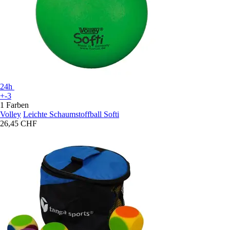
24h
+-3
1 Farben
Volley
Leichte Schaumstoffball Softi
26,45 CHF