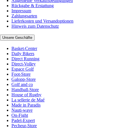
Allgemeine Verkaufsbedingungen
Rückgabe & Erstattung
Impressum
Zahlungsarten
Lieferkosten und Versandoptionen
Hinweis zum Datenschutz
Unsere Geschäfte
Basket-Center
Daily Bikers
Direct Running
Direct-Volley
Espace Golf
Foot-Store
Galopp-Store
Golf and co
Handball-Store
House of Rugby
La sellerie de Maé
Made in Paradis
Nauti-wave
On-Fight
Padel-Expert
Pecheur-Store