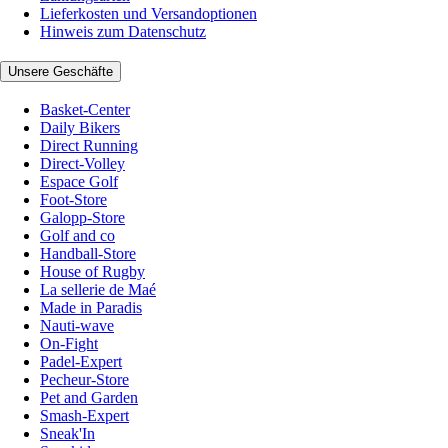
Lieferkosten und Versandoptionen
Hinweis zum Datenschutz
Unsere Geschäfte
Basket-Center
Daily Bikers
Direct Running
Direct-Volley
Espace Golf
Foot-Store
Galopp-Store
Golf and co
Handball-Store
House of Rugby
La sellerie de Maé
Made in Paradis
Nauti-wave
On-Fight
Padel-Expert
Pecheur-Store
Pet and Garden
Smash-Expert
Sneak'In