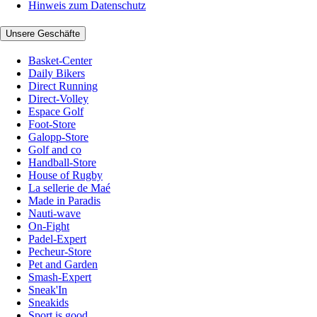
Hinweis zum Datenschutz
Unsere Geschäfte
Basket-Center
Daily Bikers
Direct Running
Direct-Volley
Espace Golf
Foot-Store
Galopp-Store
Golf and co
Handball-Store
House of Rugby
La sellerie de Maé
Made in Paradis
Nauti-wave
On-Fight
Padel-Expert
Pecheur-Store
Pet and Garden
Smash-Expert
Sneak'In
Sneakids
Sport is good