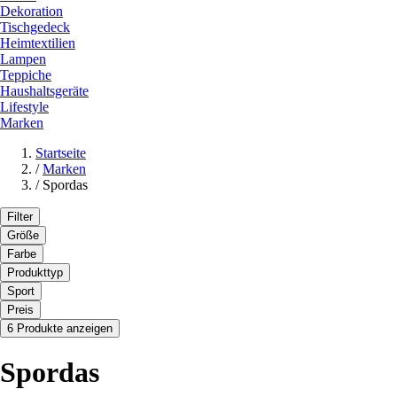
Dekoration
Tischgedeck
Heimtextilien
Lampen
Teppiche
Haushaltsgeräte
Lifestyle
Marken
Startseite
/
Marken
/
Spordas
Filter
Größe
Farbe
Produkttyp
Sport
Preis
6 Produkte anzeigen
Spordas