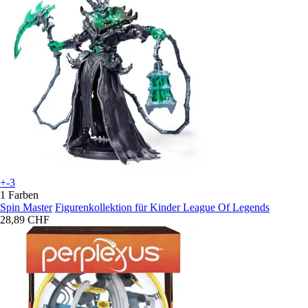
+-3
1 Farben
Spin Master
Figurenkollektion für Kinder League Of Legends
28,89 CHF