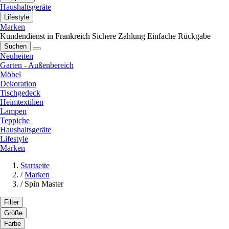
Haushaltsgeräte
Lifestyle
Marken
Kundendienst in Frankreich
Sichere Zahlung
Einfache Rückgabe
Suchen
Neuheiten
Garten - Außenbereich
Möbel
Dekoration
Tischgedeck
Heimtextilien
Lampen
Teppiche
Haushaltsgeräte
Lifestyle
Marken
Startseite
/
Marken
/
Spin Master
Filter
Größe
Farbe