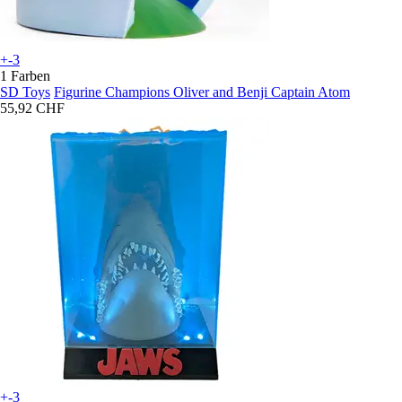
+-3
1 Farben
SD Toys
Figurine Champions Oliver and Benji Captain Atom
55,92 CHF
+-3