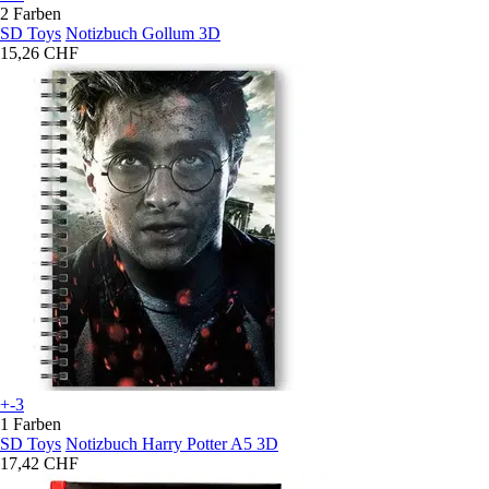
2 Farben
SD Toys
Notizbuch Gollum 3D
15,26 CHF
+-3
1 Farben
SD Toys
Notizbuch Harry Potter A5 3D
17,42 CHF