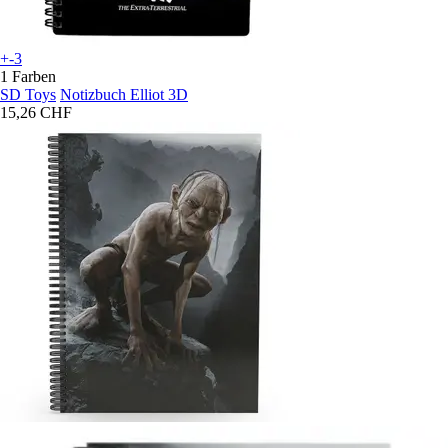
+-3
1 Farben
SD Toys
Notizbuch Elliot 3D
15,26 CHF