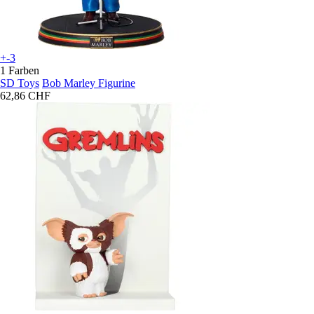
+-3
1 Farben
SD Toys
Bob Marley Figurine
62,86 CHF