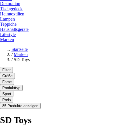
Dekoration
Tischgedeck
Heimtextilien
Lampen
Teppiche
Haushaltsgeräte
Lifestyle
Marken
Startseite
/
Marken
/
SD Toys
Filter
Größe
Farbe
Produkttyp
Sport
Preis
85 Produkte anzeigen
SD Toys