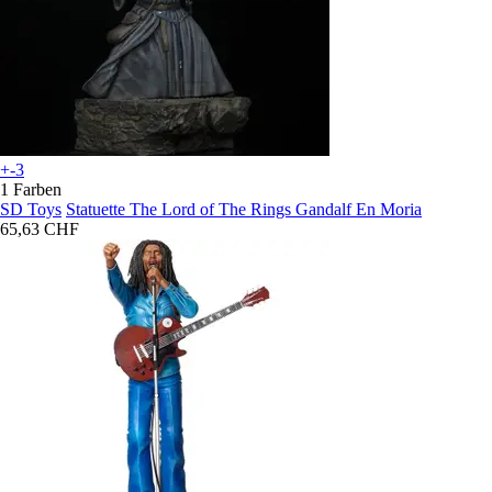
+-3
1 Farben
SD Toys
Statuette The Lord of The Rings Gandalf En Moria
65,63 CHF