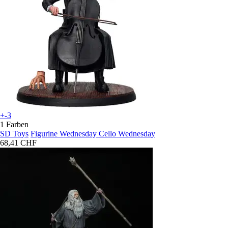
+-3
1 Farben
SD Toys
Figurine Wednesday Cello Wednesday
68,41 CHF