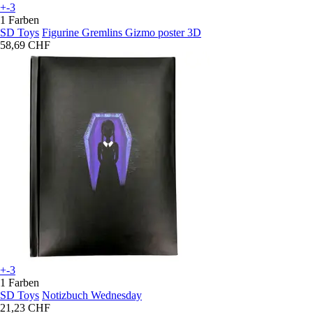
+-3
1 Farben
SD Toys
Figurine Gremlins Gizmo poster 3D
58,69 CHF
+-3
1 Farben
SD Toys
Notizbuch Wednesday
21,23 CHF