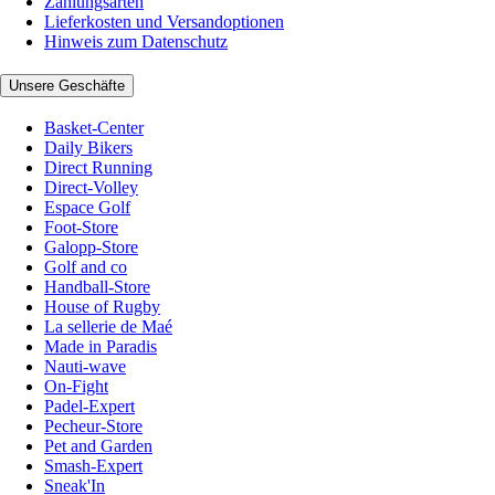
Zahlungsarten
Lieferkosten und Versandoptionen
Hinweis zum Datenschutz
Unsere Geschäfte
Basket-Center
Daily Bikers
Direct Running
Direct-Volley
Espace Golf
Foot-Store
Galopp-Store
Golf and co
Handball-Store
House of Rugby
La sellerie de Maé
Made in Paradis
Nauti-wave
On-Fight
Padel-Expert
Pecheur-Store
Pet and Garden
Smash-Expert
Sneak'In