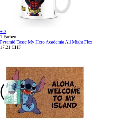
+-3
1 Farben
Pyramid
Tasse My Hero Academia All Might Flex
17,21 CHF