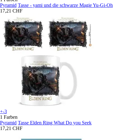
Pyramid
Tasse - yami und die schwarze Magie Yu-Gi-Oh
17,21 CHF
+-3
1 Farben
Pyramid
Tasse Elden Ring What Do you Seek
17,21 CHF