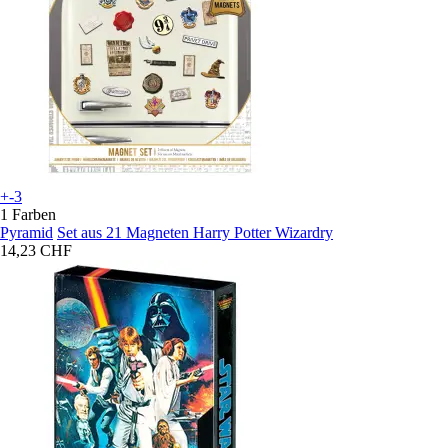
+-3
1 Farben
Pyramid
Set aus 21 Magneten Harry Potter Wizardry
14,23 CHF