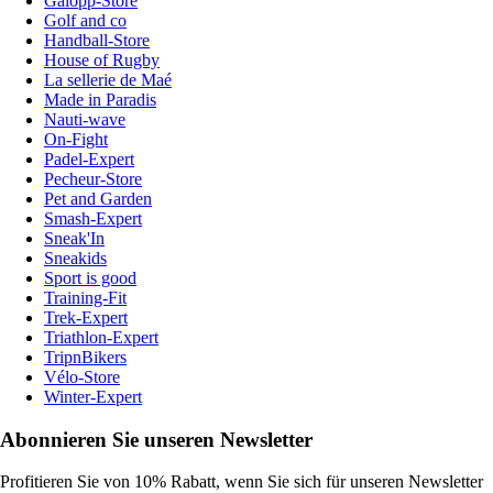
Galopp-Store
Golf and co
Handball-Store
House of Rugby
La sellerie de Maé
Made in Paradis
Nauti-wave
On-Fight
Padel-Expert
Pecheur-Store
Pet and Garden
Smash-Expert
Sneak'In
Sneakids
Sport is good
Training-Fit
Trek-Expert
Triathlon-Expert
TripnBikers
Vélo-Store
Winter-Expert
Abonnieren Sie unseren Newsletter
Profitieren Sie von 10% Rabatt, wenn Sie sich für unseren Newsletter