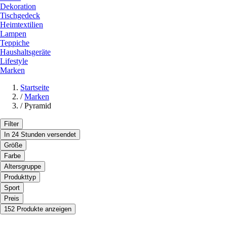
Dekoration
Tischgedeck
Heimtextilien
Lampen
Teppiche
Haushaltsgeräte
Lifestyle
Marken
Startseite
/
Marken
/
Pyramid
Filter
In 24 Stunden versendet
Größe
Farbe
Altersgruppe
Produkttyp
Sport
Preis
152 Produkte anzeigen