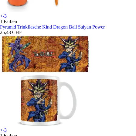
+-3
1 Farben
Pyramid
Trinkflasche Kind Dragon Ball Saiyan Power
25,43 CHF
+-3
1 Farben