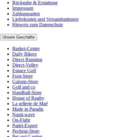
Rückgabe & Erstattung
Impressum
Zahlungsarten
Lieferkosten und Versandoptionen
Hinweis zum Datenschutz
Unsere Geschäfte
Basket-Center
Daily Bikers
Direct Running
Direct-Volley
Espace Golf
Foot-Store
Galopp-Store
Golf and co
Handball-Store
House of Rugby
La sellerie de Maé
Made in Paradis
Nauti-wave
On-Fight
Padel-Expert
Pecheur-Store
Pet and Garden