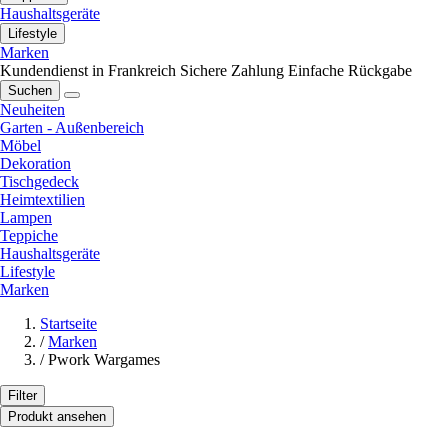
Haushaltsgeräte
Lifestyle
Marken
Kundendienst in Frankreich
Sichere Zahlung
Einfache Rückgabe
Suchen
Neuheiten
Garten - Außenbereich
Möbel
Dekoration
Tischgedeck
Heimtextilien
Lampen
Teppiche
Haushaltsgeräte
Lifestyle
Marken
Startseite
/
Marken
/
Pwork Wargames
Filter
Produkt ansehen