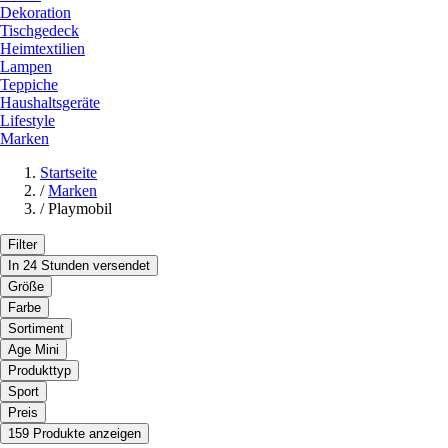
Dekoration
Tischgedeck
Heimtextilien
Lampen
Teppiche
Haushaltsgeräte
Lifestyle
Marken
Startseite
/
Marken
/
Playmobil
Filter
In 24 Stunden versendet
Größe
Farbe
Sortiment
Age Mini
Produkttyp
Sport
Preis
159 Produkte anzeigen