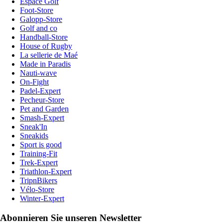
Espace Golf
Foot-Store
Galopp-Store
Golf and co
Handball-Store
House of Rugby
La sellerie de Maé
Made in Paradis
Nauti-wave
On-Fight
Padel-Expert
Pecheur-Store
Pet and Garden
Smash-Expert
Sneak'In
Sneakids
Sport is good
Training-Fit
Trek-Expert
Triathlon-Expert
TripnBikers
Vélo-Store
Winter-Expert
Abonnieren Sie unseren Newsletter