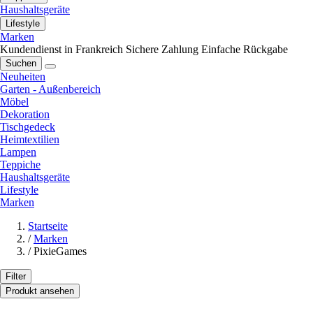
Haushaltsgeräte
Lifestyle
Marken
Kundendienst in Frankreich
Sichere Zahlung
Einfache Rückgabe
Suchen
Neuheiten
Garten - Außenbereich
Möbel
Dekoration
Tischgedeck
Heimtextilien
Lampen
Teppiche
Haushaltsgeräte
Lifestyle
Marken
Startseite
/
Marken
/
PixieGames
Filter
Produkt ansehen