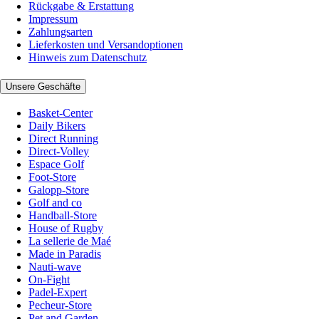
Rückgabe & Erstattung
Impressum
Zahlungsarten
Lieferkosten und Versandoptionen
Hinweis zum Datenschutz
Unsere Geschäfte
Basket-Center
Daily Bikers
Direct Running
Direct-Volley
Espace Golf
Foot-Store
Galopp-Store
Golf and co
Handball-Store
House of Rugby
La sellerie de Maé
Made in Paradis
Nauti-wave
On-Fight
Padel-Expert
Pecheur-Store
Pet and Garden