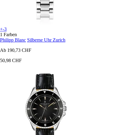
+-3
1 Farben
Philipp Blanc
Silberne Uhr Zurich
Ab
190,73 CHF
50,98 CHF