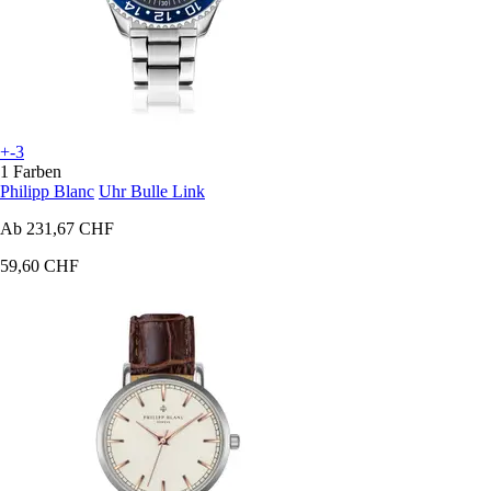
+-3
1 Farben
Philipp Blanc
Uhr Bulle Link
Ab
231,67 CHF
59,60 CHF