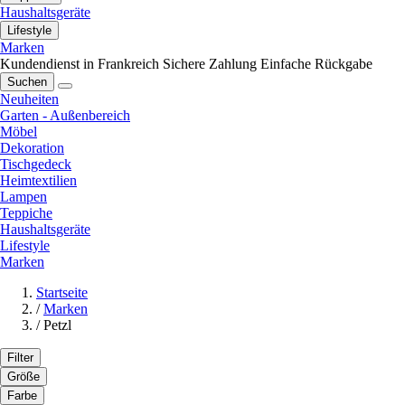
Haushaltsgeräte
Lifestyle
Marken
Kundendienst in Frankreich
Sichere Zahlung
Einfache Rückgabe
Suchen
Neuheiten
Garten - Außenbereich
Möbel
Dekoration
Tischgedeck
Heimtextilien
Lampen
Teppiche
Haushaltsgeräte
Lifestyle
Marken
Startseite
/
Marken
/
Petzl
Filter
Größe
Farbe