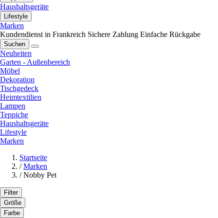
Haushaltsgeräte
Lifestyle
Marken
Kundendienst in Frankreich
Sichere Zahlung
Einfache Rückgabe
Suchen
Neuheiten
Garten - Außenbereich
Möbel
Dekoration
Tischgedeck
Heimtextilien
Lampen
Teppiche
Haushaltsgeräte
Lifestyle
Marken
Startseite
/
Marken
/
Nobby Pet
Filter
Größe
Farbe