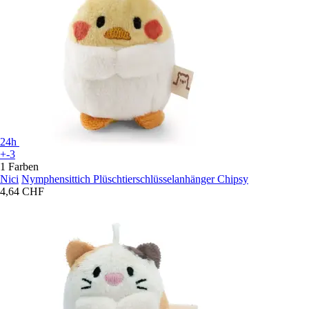
24h
+-3
1 Farben
Nici
Nymphensittich Plüschtierschlüsselanhänger Chipsy
4,64 CHF