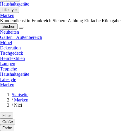
Haushaltsgeräte
Lifestyle
Marken
Kundendienst in Frankreich
Sichere Zahlung
Einfache Rückgabe
Suchen
Neuheiten
Garten - Außenbereich
Möbel
Dekoration
Tischgedeck
Heimtextilien
Lampen
Teppiche
Haushaltsgeräte
Lifestyle
Marken
Startseite
/
Marken
/
Nici
Filter
Größe
Farbe