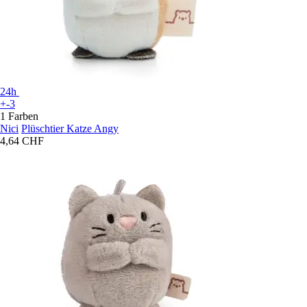
24h
+-3
1 Farben
Nici
Plüschtier Katze Angy
4,64 CHF