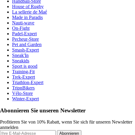
Handball-Store
House of Rugby
La sellerie de Maé
Made in Paradis
Nauti-wave
On-Fight
Padel-Expert
Pecheur-Store
Pet and Garden
Smash-Expert
Sneak'In
Sneakids
Sport is good
Training-Fit
Trek-Expert
Triathlon-Expert
TripnBikers
Vélo-Store
Winter-Expert
Abonnieren Sie unseren Newsletter
Profitieren Sie von 10% Rabatt, wenn Sie sich für unseren Newsletter
anmelden
Abonnieren