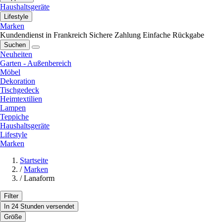
Haushaltsgeräte
Lifestyle
Marken
Kundendienst in Frankreich
Sichere Zahlung
Einfache Rückgabe
Suchen
Neuheiten
Garten - Außenbereich
Möbel
Dekoration
Tischgedeck
Heimtextilien
Lampen
Teppiche
Haushaltsgeräte
Lifestyle
Marken
Startseite
/
Marken
/
Lanaform
Filter
In 24 Stunden versendet
Größe