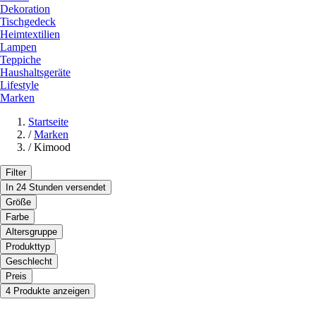
Dekoration
Tischgedeck
Heimtextilien
Lampen
Teppiche
Haushaltsgeräte
Lifestyle
Marken
Startseite
/
Marken
/
Kimood
Filter
In 24 Stunden versendet
Größe
Farbe
Altersgruppe
Produkttyp
Geschlecht
Preis
4 Produkte anzeigen