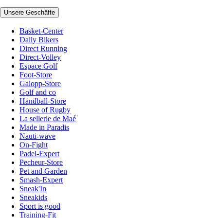
Unsere Geschäfte
Basket-Center
Daily Bikers
Direct Running
Direct-Volley
Espace Golf
Foot-Store
Galopp-Store
Golf and co
Handball-Store
House of Rugby
La sellerie de Maé
Made in Paradis
Nauti-wave
On-Fight
Padel-Expert
Pecheur-Store
Pet and Garden
Smash-Expert
Sneak'In
Sneakids
Sport is good
Training-Fit