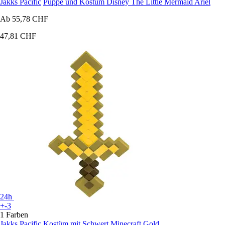
Jakks Pacific
Puppe und Kostüm Disney The Little Mermaid Ariel
Ab
55,78 CHF
47,81 CHF
24h
+-3
1 Farben
Jakks Pacific
Kostüm mit Schwert Minecraft Gold