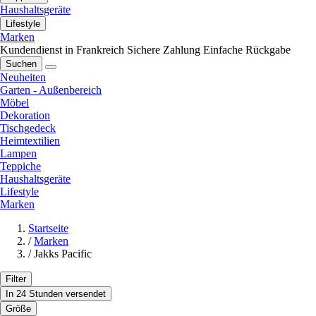
Haushaltsgeräte
Lifestyle
Marken
Kundendienst in Frankreich
Sichere Zahlung
Einfache Rückgabe
Suchen
Neuheiten
Garten - Außenbereich
Möbel
Dekoration
Tischgedeck
Heimtextilien
Lampen
Teppiche
Haushaltsgeräte
Lifestyle
Marken
Startseite
/
Marken
/
Jakks Pacific
Filter
In 24 Stunden versendet
Größe