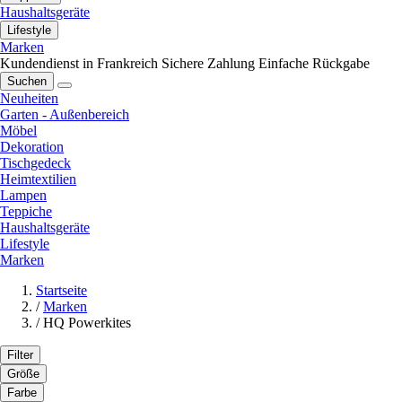
Haushaltsgeräte
Lifestyle
Marken
Kundendienst in Frankreich
Sichere Zahlung
Einfache Rückgabe
Suchen
Neuheiten
Garten - Außenbereich
Möbel
Dekoration
Tischgedeck
Heimtextilien
Lampen
Teppiche
Haushaltsgeräte
Lifestyle
Marken
Startseite
/
Marken
/
HQ Powerkites
Filter
Größe
Farbe