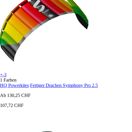
+-3
1 Farben
HQ Powerkites
Fertiger Drachen Symphony Pro 2.5
Ab
130,25 CHF
107,72 CHF