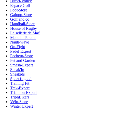
Direct-Volley
Espace Golf
Foot-Store
Galopp-Store
Golf and co
Handball-Store
House of Rugby
La sellerie de Maé
Made in Paradis
Nauti-wave
On-Fight
Padel-Expert
Pecheur-Store
Pet and Garden
Smash-Expert
Sneak'In
Sneakids
Sport is good
Training-Fit
Trek-Expert
Triathlon-Expert
TripnBikers
Vélo-Store
Winter-Expert