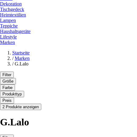
Dekoration
Tischgedeck
Heimtextilien
Lampen
Teppiche
Haushaltsgeräte
Lifestyle
Marken
Startseite
/
Marken
/
G.Lalo
Filter
Größe
Farbe
Produkttyp
Preis
2 Produkte anzeigen
G.Lalo