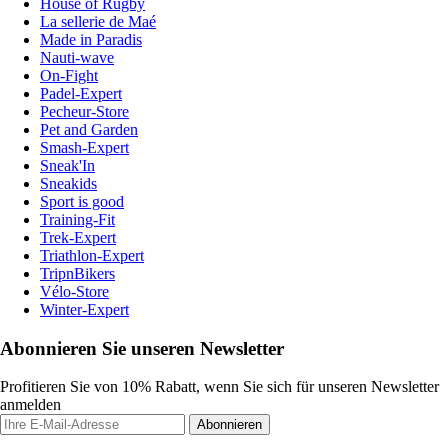
House of Rugby
La sellerie de Maé
Made in Paradis
Nauti-wave
On-Fight
Padel-Expert
Pecheur-Store
Pet and Garden
Smash-Expert
Sneak'In
Sneakids
Sport is good
Training-Fit
Trek-Expert
Triathlon-Expert
TripnBikers
Vélo-Store
Winter-Expert
Abonnieren Sie unseren Newsletter
Profitieren Sie von 10% Rabatt, wenn Sie sich für unseren Newsletter
anmelden
Abonnieren