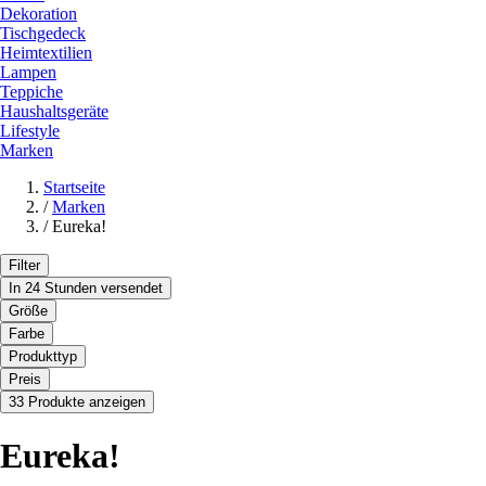
Dekoration
Tischgedeck
Heimtextilien
Lampen
Teppiche
Haushaltsgeräte
Lifestyle
Marken
Startseite
/
Marken
/
Eureka!
Filter
In 24 Stunden versendet
Größe
Farbe
Produkttyp
Preis
33 Produkte anzeigen
Eureka!