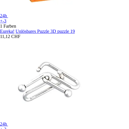
24h
+-3
1 Farben
Eureka!
Unlösbares Puzzle 3D puzzle 19
11,12 CHF
24h