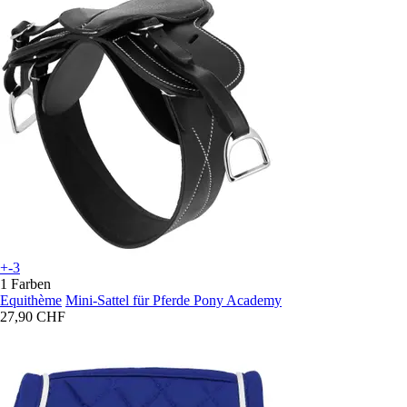
+-3
1 Farben
Equithème
Mini-Sattel für Pferde Pony Academy
27,90 CHF