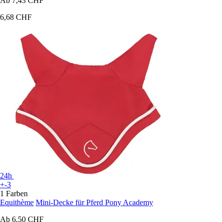
Ab
7,43 CHF
6,68 CHF
24h
+-3
1 Farben
Equithème
Mini-Decke für Pferd Pony Academy
Ab
6,50 CHF