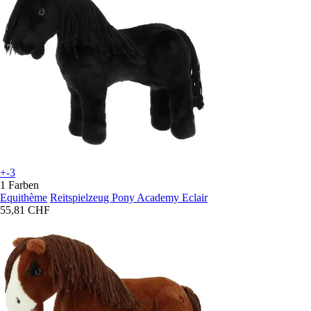
+-3
1 Farben
Equithème
Reitspielzeug Pony Academy Eclair
55,81 CHF