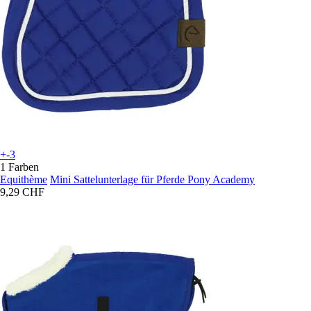
+-3
1 Farben
Equithème
Mini Sattelunterlage für Pferde Pony Academy
9,29 CHF