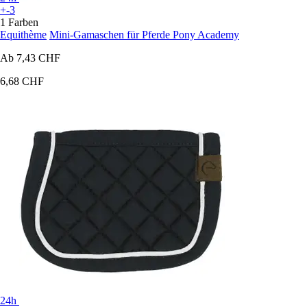
+-3
1 Farben
Equithème
Mini-Gamaschen für Pferde Pony Academy
Ab
7,43 CHF
6,68 CHF
24h