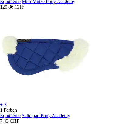
Equithème
Mini-Mütze Pony Academy
120,86 CHF
+-3
1 Farben
Equithème
Sattelpad Pony Academy
7,43 CHF