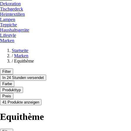
Dekoration
Tischgedeck
Heimtextilien
Lampen
Teppiche
Haushaltsgeräte
Lifestyle
Marken
Startseite
/
Marken
/
Equithème
Filter
In 24 Stunden versendet
Farbe
Produkttyp
Preis
41 Produkte anzeigen
Equithème