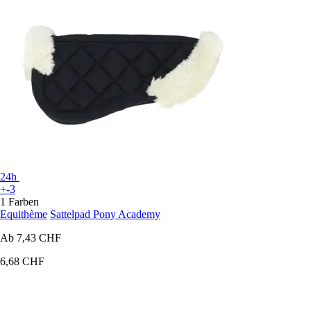
24h
+-3
1 Farben
Equithème
Sattelpad Pony Academy
Ab
7,43 CHF
6,68 CHF