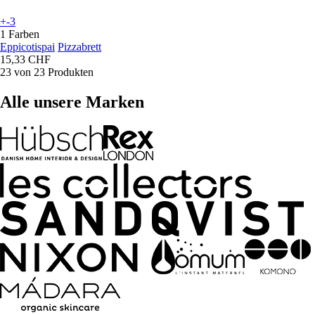
+-3
1 Farben
Eppicotispai
Pizzabrett
15,33 CHF
23 von 23 Produkten
Alle unsere Marken