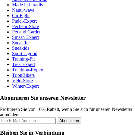
Made in Paradis
Nauti-wave
On-Fight
Padel-Expert
Pecheur-Store
Pet and Garden
Smash-Expert
Sneak'In
Sneakids
Sport is good
Training-Fit
Trek-Expert
Triathlon-Expert
TripnBikers
Vélo-Store
Winter-Expert
Abonnieren Sie unseren Newsletter
Profitieren Sie von 10% Rabatt, wenn Sie sich für unseren Newsletter
anmelden
Abonnieren
Bleiben Sie in Verbindung