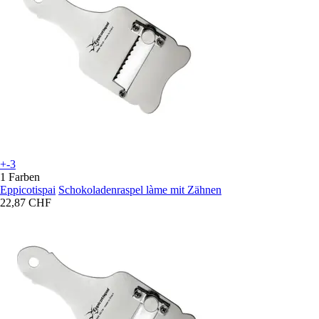
+-3
1 Farben
Eppicotispai
Schokoladenraspel làme mit Zähnen
22,87 CHF