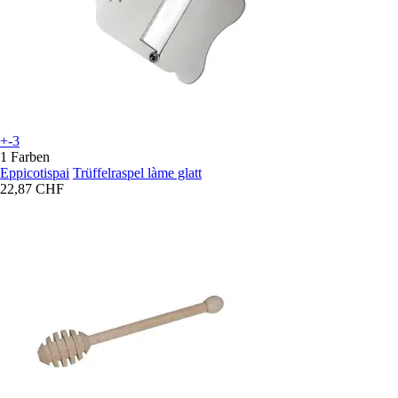
+-3
1 Farben
Eppicotispai
Trüffelraspel làme glatt
22,87 CHF