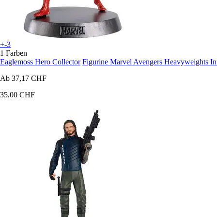
+-3
1 Farben
Eaglemoss Hero Collector
Figurine Marvel Avengers Heavyweights Inf
Ab
37,17 CHF
35,00 CHF