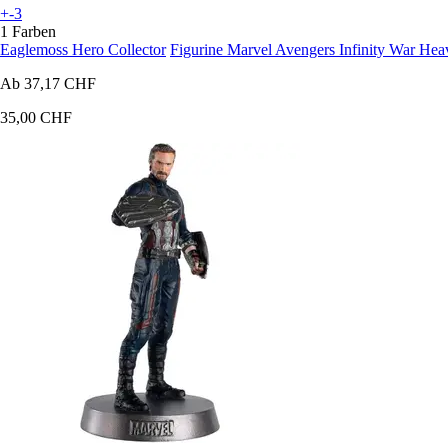
+-3
1 Farben
Eaglemoss Hero Collector
Figurine Marvel Avengers Infinity War He
Ab
37,17 CHF
35,00 CHF