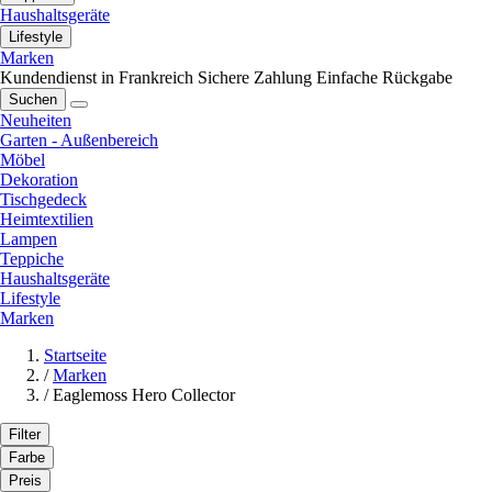
Haushaltsgeräte
Lifestyle
Marken
Kundendienst in Frankreich
Sichere Zahlung
Einfache Rückgabe
Suchen
Neuheiten
Garten - Außenbereich
Möbel
Dekoration
Tischgedeck
Heimtextilien
Lampen
Teppiche
Haushaltsgeräte
Lifestyle
Marken
Startseite
/
Marken
/
Eaglemoss Hero Collector
Filter
Farbe
Preis