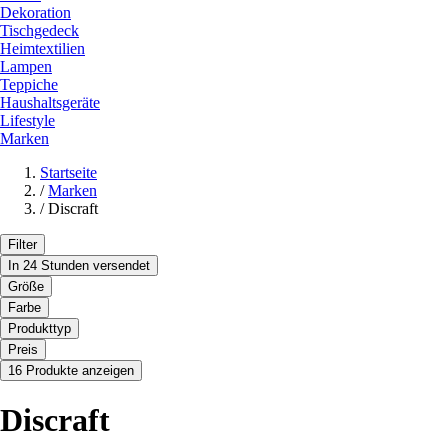
Dekoration
Tischgedeck
Heimtextilien
Lampen
Teppiche
Haushaltsgeräte
Lifestyle
Marken
Startseite
/
Marken
/
Discraft
Filter
In 24 Stunden versendet
Größe
Farbe
Produkttyp
Preis
16 Produkte anzeigen
Discraft