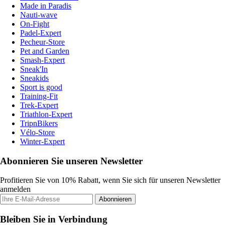
Made in Paradis
Nauti-wave
On-Fight
Padel-Expert
Pecheur-Store
Pet and Garden
Smash-Expert
Sneak'In
Sneakids
Sport is good
Training-Fit
Trek-Expert
Triathlon-Expert
TripnBikers
Vélo-Store
Winter-Expert
Abonnieren Sie unseren Newsletter
Profitieren Sie von 10% Rabatt, wenn Sie sich für unseren Newsletter
anmelden
Abonnieren
Bleiben Sie in Verbindung