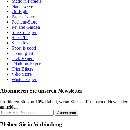
Made in Paradis
Nauti-wave
On-Fight
Padel-Expert
Pecheur-Store
Pet and Garden
Smash-Expert
Sneak'In
Sneakids
Sport is good
Training-Fit
Trek-Expert
Triathlon-Expert
TripnBikers
Vélo-Store
Winter-Expert
Abonnieren Sie unseren Newsletter
Profitieren Sie von 10% Rabatt, wenn Sie sich für unseren Newsletter
anmelden
Abonnieren
Bleiben Sie in Verbindung