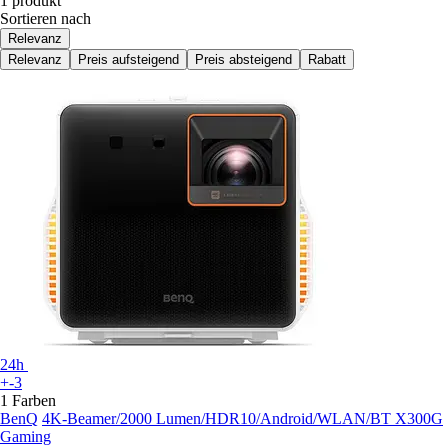
1 produkt
Sortieren nach
Relevanz
Relevanz
Preis aufsteigend
Preis absteigend
Rabatt
24h
+-3
1 Farben
BenQ
4K-Beamer/2000 Lumen/HDR10/Android/WLAN/BT X300G
Gaming