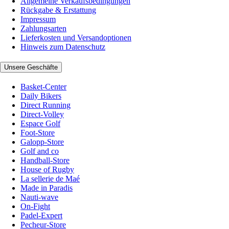
Allgemeine Verkaufsbedingungen
Rückgabe & Erstattung
Impressum
Zahlungsarten
Lieferkosten und Versandoptionen
Hinweis zum Datenschutz
Unsere Geschäfte
Basket-Center
Daily Bikers
Direct Running
Direct-Volley
Espace Golf
Foot-Store
Galopp-Store
Golf and co
Handball-Store
House of Rugby
La sellerie de Maé
Made in Paradis
Nauti-wave
On-Fight
Padel-Expert
Pecheur-Store