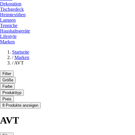
Dekoration
Tischgedeck
Heimtextilien
Lampen
Teppiche
Haushaltsgeräte
Lifestyle
Marken
Startseite
/
Marken
/
AVT
Filter
Größe
Farbe
Produkttyp
Preis
8 Produkte anzeigen
AVT