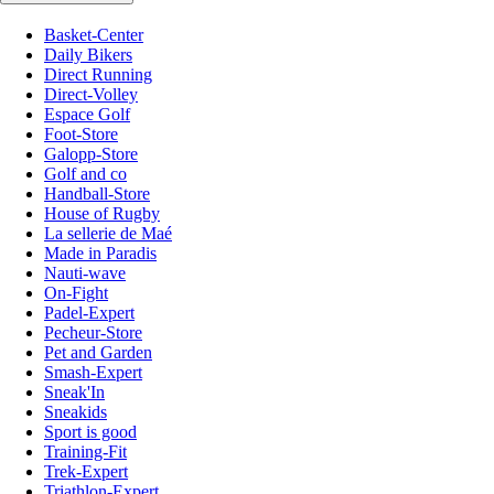
Basket-Center
Daily Bikers
Direct Running
Direct-Volley
Espace Golf
Foot-Store
Galopp-Store
Golf and co
Handball-Store
House of Rugby
La sellerie de Maé
Made in Paradis
Nauti-wave
On-Fight
Padel-Expert
Pecheur-Store
Pet and Garden
Smash-Expert
Sneak'In
Sneakids
Sport is good
Training-Fit
Trek-Expert
Triathlon-Expert