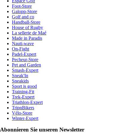
Espace Golf
Foot-Store
Galopp-Store
Golf and co
Handball-Store
House of Rugby
La sellerie de Maé
Made in Paradis
Nauti-wave
On-Fight
Padel-Expert
Pecheur-Store
Pet and Garden
Smash-Expert
Sneak'In
Sneakids
Sport is good
Training-Fit
Trek-Expert
Triathlon-Expert
TripnBikers
Vélo-Store
Winter-Expert
Abonnieren Sie unseren Newsletter