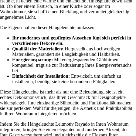
Räume, in denen eine warme und einladende Atmosphäre gewünscht
ist. Ob über einem Esstisch, in einer Küche oder sogar im
Wohnzimmer, sie schafft einen Blickfang und verbreitet gleichzeitig
angenehmes Licht.
Die Eigenschaften dieser Hängeleuchte umfassen:
Ihr modernes und gepflegtes Aussehen fügt sich perfekt in
verschiedene Dekore ein.
Qualität der Materialien:
Hergestellt aus hochwertigen
Materialien, garantiert sie Langlebigkeit und Haltbarkeit.
Energieeinsparung:
Mit energiesparenden Glühbirnen
kompatibel, trägt sie zur Reduzierung Ihres Energieverbrauchs
bei.
Einfachheit der Installation:
Entwickelt, um einfach zu
installieren, benötigt sie keine besonderen Fähigkeiten.
Diese Hängeleuchte ist mehr als nur eine Beleuchtung, sie ist ein
echtes Dekorationsstück, das Ihren Geschmack für Designobjekte
widerspiegelt. Ihre einzigartige Silhouette und Funktionalität machen
sie zur perfekten Wahl für diejenigen, die Ästhetik und Praktikabilität
in ihren Wohnraum integrieren möchten.
Indem Sie die Hängeleuchte Leitmotiv Rayado in Ihren Wohnraum
integrieren, bringen Sie einen eleganten und modernen Akzent, der
Ihre Gäste verzaubern wird und gleichzeitig die Eleganz Ihrer