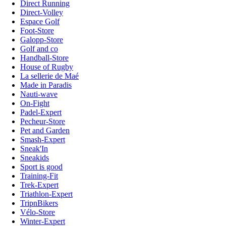
Direct Running
Direct-Volley
Espace Golf
Foot-Store
Galopp-Store
Golf and co
Handball-Store
House of Rugby
La sellerie de Maé
Made in Paradis
Nauti-wave
On-Fight
Padel-Expert
Pecheur-Store
Pet and Garden
Smash-Expert
Sneak'In
Sneakids
Sport is good
Training-Fit
Trek-Expert
Triathlon-Expert
TripnBikers
Vélo-Store
Winter-Expert