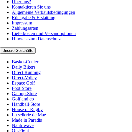
Über uns?
Kontaktieren Sie uns
Allgemeine Verkaufsbedingungen
Rückgabe & Erstattung
Impressum
Zahlungsarten
Lieferkosten und Versandoptionen
Hinweis zum Datenschutz
Unsere Geschäfte
Basket-Center
Daily Bikers
Direct Running
Direct-Volley
Espace Golf
Foot-Store
Galopp-Store
Golf and co
Handball-Store
House of Rugby
La sellerie de Maé
Made in Paradis
Nauti-wave
On-Fight