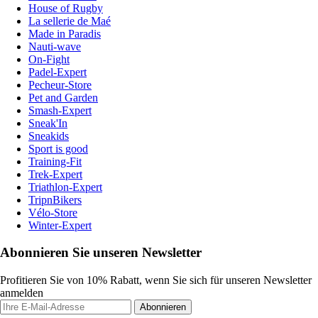
House of Rugby
La sellerie de Maé
Made in Paradis
Nauti-wave
On-Fight
Padel-Expert
Pecheur-Store
Pet and Garden
Smash-Expert
Sneak'In
Sneakids
Sport is good
Training-Fit
Trek-Expert
Triathlon-Expert
TripnBikers
Vélo-Store
Winter-Expert
Abonnieren Sie unseren Newsletter
Profitieren Sie von 10% Rabatt, wenn Sie sich für unseren Newsletter
anmelden
Abonnieren