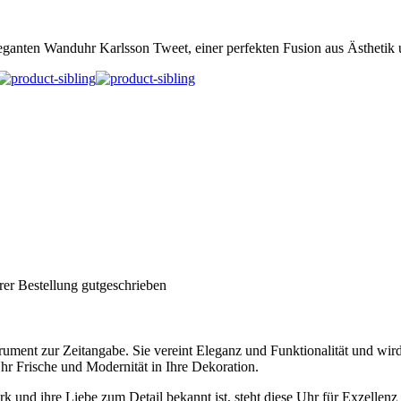
eganten Wanduhr Karlsson Tweet, einer perfekten Fusion aus Ästhetik u
rer Bestellung gutgeschrieben
strument zur Zeitangabe. Sie vereint Eleganz und Funktionalität und wi
 Uhr Frische und Modernität in Ihre Dekoration.
rk und ihre Liebe zum Detail bekannt ist, steht diese Uhr für Exzellenz 