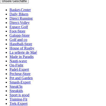
Unsere Geschäfte
Basket-Center
Daily Bikers
Direct Running
Direct-Volley
Espace Golf
Foot-Store
Galopp-Store
Golf and co
Handball-Store
House of Rugby
La sellerie de Maé
Made in Paradis
Nauti-wave
On-Fight
Padel-Expert
Pecheur-Store
Pet and Garden
Smash-Expert
Sneak'In
Sneakids
Sport is good
Training-Fit
Trek-Expert