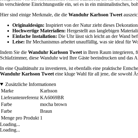
in verschiedene Einrichtungsstile ein, sei es in ein minimalistisches, 
Hier sind einige Merkmale, die die
Wanduhr Karlsson Tweet
auszeic
Originaldesign:
Inspiriert von der Natur zieht dieses Dekoratio
Hochwertige Materialien:
Hergestellt aus langlebigen Materiali
Einfache Installation:
Die Uhr lässt sich leicht an der Wand be
Leise:
Ihr Mechanismus arbeitet unauffällig, was sie ideal für W
Indem Sie die
Wanduhr Karlsson Tweet
in Ihren Raum integrieren, 
Schlafzimmer, diese Wanduhr wird Ihre Gäste beeindrucken und das A
In eine Qualitätsuhr zu investieren, ist ebenfalls eine praktische Ents
Wanduhr Karlsson Tweet
eine kluge Wahl für all jene, die sowohl Äs
Zusätzliche Informationen
Marke
Karlsson
Lieferantenreferenz
KA6069BR
Farbe
mocha brown
Farbe
Braun
Menge pro Produkt
1
Loading...
Loading...