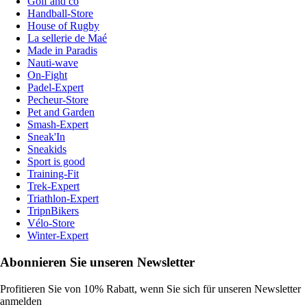
Golf and co
Handball-Store
House of Rugby
La sellerie de Maé
Made in Paradis
Nauti-wave
On-Fight
Padel-Expert
Pecheur-Store
Pet and Garden
Smash-Expert
Sneak'In
Sneakids
Sport is good
Training-Fit
Trek-Expert
Triathlon-Expert
TripnBikers
Vélo-Store
Winter-Expert
Abonnieren Sie unseren Newsletter
Profitieren Sie von 10% Rabatt, wenn Sie sich für unseren Newsletter
anmelden