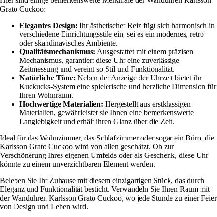
Hier sind einige bemerkenswerte Merkmale der Wanduhren Karlsson
Grato Cuckoo:
Elegantes Design:
Ihr ästhetischer Reiz fügt sich harmonisch in
verschiedene Einrichtungsstile ein, sei es ein modernes, retro
oder skandinavisches Ambiente.
Qualitätsmechanismus:
Ausgestattet mit einem präzisen
Mechanismus, garantiert diese Uhr eine zuverlässige
Zeitmessung und vereint so Stil und Funktionalität.
Natürliche Töne:
Neben der Anzeige der Uhrzeit bietet ihr
Kuckucks-System eine spielerische und herzliche Dimension für
Ihren Wohnraum.
Hochwertige Materialien:
Hergestellt aus erstklassigen
Materialien, gewährleistet sie Ihnen eine bemerkenswerte
Langlebigkeit und erhält ihren Glanz über die Zeit.
Ideal für das Wohnzimmer, das Schlafzimmer oder sogar ein Büro, die
Karlsson Grato Cuckoo wird von allen geschätzt. Ob zur
Verschönerung Ihres eigenen Umfelds oder als Geschenk, diese Uhr
könnte zu einem unverzichtbaren Element werden.
Beleben Sie Ihr Zuhause mit diesem einzigartigen Stück, das durch
Eleganz und Funktionalität besticht. Verwandeln Sie Ihren Raum mit
der Wanduhren Karlsson Grato Cuckoo, wo jede Stunde zu einer Feier
von Design und Leben wird.