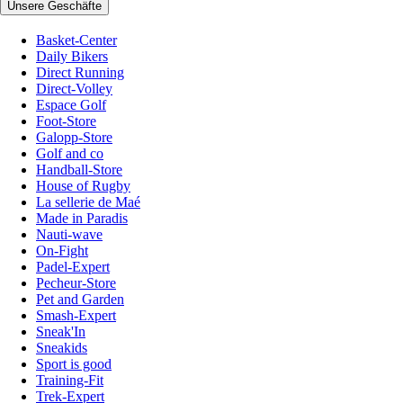
Unsere Geschäfte
Basket-Center
Daily Bikers
Direct Running
Direct-Volley
Espace Golf
Foot-Store
Galopp-Store
Golf and co
Handball-Store
House of Rugby
La sellerie de Maé
Made in Paradis
Nauti-wave
On-Fight
Padel-Expert
Pecheur-Store
Pet and Garden
Smash-Expert
Sneak'In
Sneakids
Sport is good
Training-Fit
Trek-Expert