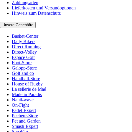
Zahlungsarten
Lieferkosten und Versandoptionen
Hinweis zum Datenschutz
Unsere Geschäfte
Basket-Center
Daily Bikers
Direct Running
Direct-Volley
Espace Golf
Foot-Store
Galopp-Store
Golf and co
Handball-Store
House of Rugby
La sellerie de Maé
Made in Paradis
Nauti-wave
On-Fight
Padel-Expert
Pecheur-Store
Pet and Garden
Smash-Expert
Sneak'In