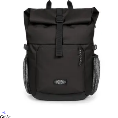
+-1
Größe