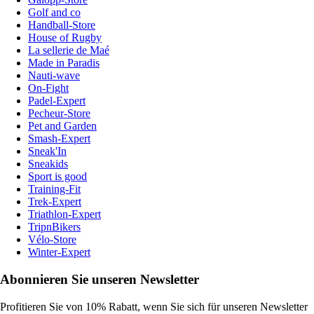
Golf and co
Handball-Store
House of Rugby
La sellerie de Maé
Made in Paradis
Nauti-wave
On-Fight
Padel-Expert
Pecheur-Store
Pet and Garden
Smash-Expert
Sneak'In
Sneakids
Sport is good
Training-Fit
Trek-Expert
Triathlon-Expert
TripnBikers
Vélo-Store
Winter-Expert
Abonnieren Sie unseren Newsletter
Profitieren Sie von 10% Rabatt, wenn Sie sich für unseren Newsletter