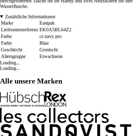
fleecegefütterten Tasche für Ihr Handy und zwei Netzfächern für Ihre
Wasserflasche.
Zusätzliche Informationen
Marke
Eastpak
Lieferantenreferenz
EK0A5BL64Z2
Farbe
cs navy pro
Farbe
Blau
Geschlecht
Gemischt
Altersgruppe
Erwachsene
Loading...
Loading...
Alle unsere Marken