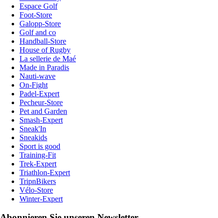
Espace Golf
Foot-Store
Galopp-Store
Golf and co
Handball-Store
House of Rugby
La sellerie de Maé
Made in Paradis
Nauti-wave
On-Fight
Padel-Expert
Pecheur-Store
Pet and Garden
Smash-Expert
Sneak'In
Sneakids
Sport is good
Training-Fit
Trek-Expert
Triathlon-Expert
TripnBikers
Vélo-Store
Winter-Expert
Abonnieren Sie unseren Newsletter