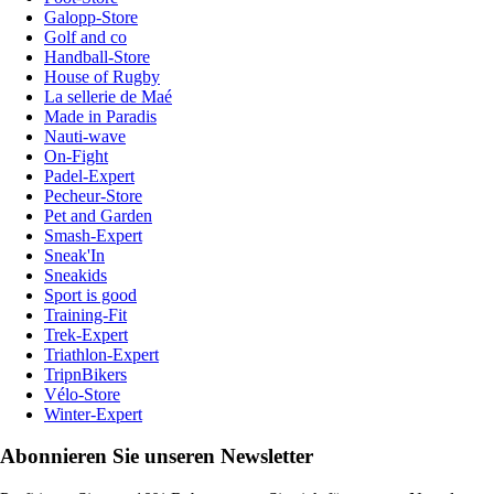
Galopp-Store
Golf and co
Handball-Store
House of Rugby
La sellerie de Maé
Made in Paradis
Nauti-wave
On-Fight
Padel-Expert
Pecheur-Store
Pet and Garden
Smash-Expert
Sneak'In
Sneakids
Sport is good
Training-Fit
Trek-Expert
Triathlon-Expert
TripnBikers
Vélo-Store
Winter-Expert
Abonnieren Sie unseren Newsletter