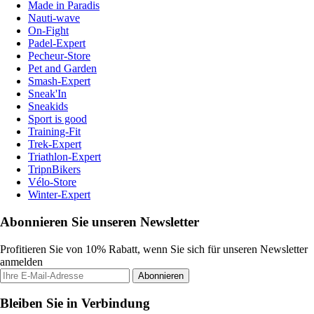
Made in Paradis
Nauti-wave
On-Fight
Padel-Expert
Pecheur-Store
Pet and Garden
Smash-Expert
Sneak'In
Sneakids
Sport is good
Training-Fit
Trek-Expert
Triathlon-Expert
TripnBikers
Vélo-Store
Winter-Expert
Abonnieren Sie unseren Newsletter
Profitieren Sie von 10% Rabatt, wenn Sie sich für unseren Newsletter
anmelden
Abonnieren
Bleiben Sie in Verbindung