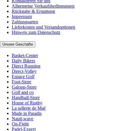
Kontaktieren Sie uns
Allgemeine Verkaufsbedingungen
Rückgabe & Erstattung
Impressum
Zahlungsarten
Lieferkosten und Versandoptionen
Hinweis zum Datenschutz
Unsere Geschäfte
Basket-Center
Daily Bikers
Direct Running
Direct-Volley
Espace Golf
Foot-Store
Galopp-Store
Golf and co
Handball-Store
House of Rugby
La sellerie de Maé
Made in Paradis
Nauti-wave
On-Fight
Padel-Expert