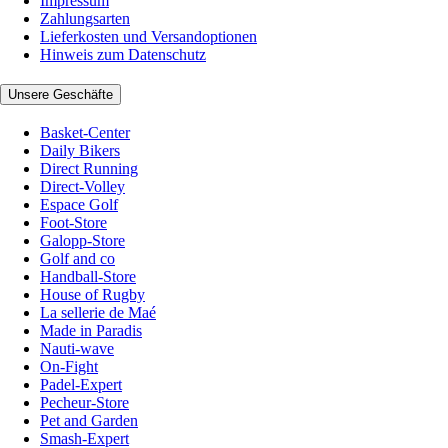
Impressum
Zahlungsarten
Lieferkosten und Versandoptionen
Hinweis zum Datenschutz
Unsere Geschäfte
Basket-Center
Daily Bikers
Direct Running
Direct-Volley
Espace Golf
Foot-Store
Galopp-Store
Golf and co
Handball-Store
House of Rugby
La sellerie de Maé
Made in Paradis
Nauti-wave
On-Fight
Padel-Expert
Pecheur-Store
Pet and Garden
Smash-Expert